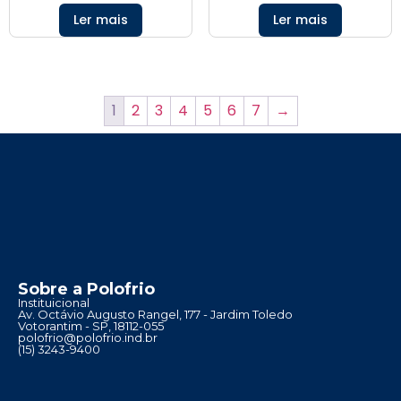
Ler mais
Ler mais
1
2
3
4
5
6
7
→
Sobre a Polofrio
Instituicional
Av. Octávio Augusto Rangel, 177 - Jardim Toledo
Votorantim - SP, 18112-055
polofrio@polofrio.ind.br
(15) 3243-9400