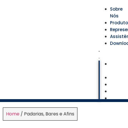
Sobre
Nós
Produt
Represe
Assistê
Downlo
Sobre
Nós
Produ
Repre
Assist
Downl
Home
/ Padarias, Bares e Afins